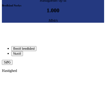
Hastigheder op til
Bredbånd
Norlys
1.000
Mbit/s
Bestil bredbånd
Nustil
SØG
Hastighed