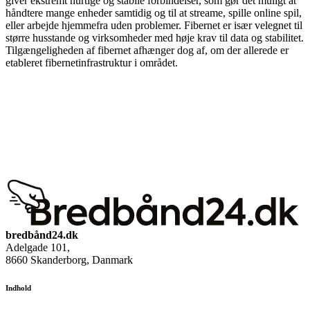
giver ekstremt hurtige og stabile forbindelser, som gør det muligt at
håndtere mange enheder samtidig og til at streame, spille online spil,
eller arbejde hjemmefra uden problemer. Fibernet er især velegnet til
større husstande og virksomheder med høje krav til data og stabilitet.
Tilgængeligheden af fibernet afhænger dog af, om der allerede er
etableret fibernetinfrastruktur i området.
bredbånd24.dk
Adelgade 101
,
8660
Skanderborg, Danmark
Indhold