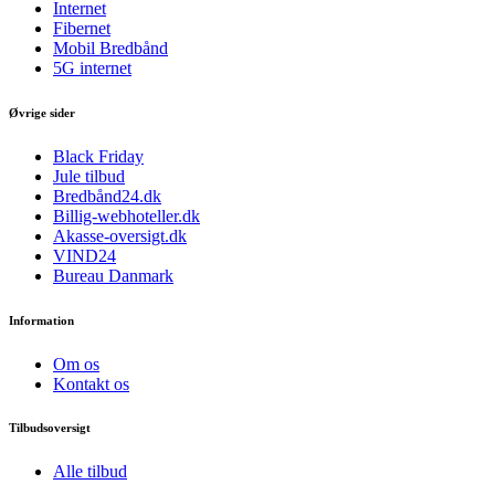
Internet
Fibernet
Mobil Bredbånd
5G internet
Øvrige sider
Black Friday
Jule tilbud
Bredbånd24.dk
Billig-webhoteller.dk
Akasse-oversigt.dk
VIND24
Bureau Danmark
Information
Om os
Kontakt os
Tilbudsoversigt
Alle tilbud