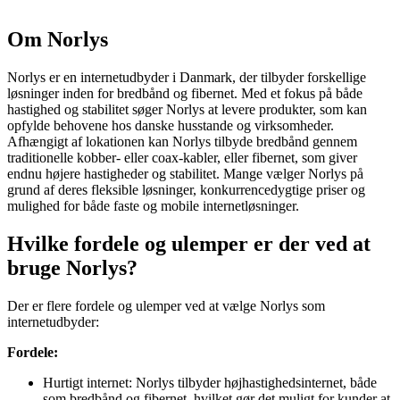
Om Norlys
Norlys er en internetudbyder i Danmark, der tilbyder forskellige
løsninger inden for bredbånd og fibernet. Med et fokus på både
hastighed og stabilitet søger Norlys at levere produkter, som kan
opfylde behovene hos danske husstande og virksomheder.
Afhængigt af lokationen kan Norlys tilbyde bredbånd gennem
traditionelle kobber- eller coax-kabler, eller fibernet, som giver
endnu højere hastigheder og stabilitet. Mange vælger Norlys på
grund af deres fleksible løsninger, konkurrencedygtige priser og
mulighed for både faste og mobile internetløsninger.
Hvilke fordele og ulemper er der ved at
bruge Norlys?
Der er flere fordele og ulemper ved at vælge Norlys som
internetudbyder:
Fordele:
Hurtigt internet: Norlys tilbyder højhastighedsinternet, både
som bredbånd og fibernet, hvilket gør det muligt for kunder at