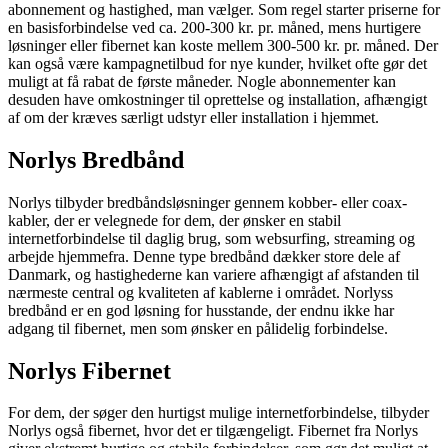
abonnement og hastighed, man vælger. Som regel starter priserne for
en basisforbindelse ved ca. 200-300 kr. pr. måned, mens hurtigere
løsninger eller fibernet kan koste mellem 300-500 kr. pr. måned. Der
kan også være kampagnetilbud for nye kunder, hvilket ofte gør det
muligt at få rabat de første måneder. Nogle abonnementer kan
desuden have omkostninger til oprettelse og installation, afhængigt
af om der kræves særligt udstyr eller installation i hjemmet.
Norlys Bredbånd
Norlys tilbyder bredbåndsløsninger gennem kobber- eller coax-
kabler, der er velegnede for dem, der ønsker en stabil
internetforbindelse til daglig brug, som websurfing, streaming og
arbejde hjemmefra. Denne type bredbånd dækker store dele af
Danmark, og hastighederne kan variere afhængigt af afstanden til
nærmeste central og kvaliteten af kablerne i området. Norlyss
bredbånd er en god løsning for husstande, der endnu ikke har
adgang til fibernet, men som ønsker en pålidelig forbindelse.
Norlys Fibernet
For dem, der søger den hurtigst mulige internetforbindelse, tilbyder
Norlys også fibernet, hvor det er tilgængeligt. Fibernet fra Norlys